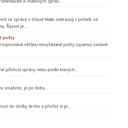
Prohledávání e-mailových zpráv…
ní se zprávy v iCloud Mailu zobrazují v pořadí, ve
ny. Řazení je…
é pošty
 rozpoznává většinu nevyžádané pošty (spamu) zaslané
ovat příchozí zprávy nebo podle kterých…
ávu smažete, je po dobu…
ut do složky Archiv a přečíst si je…