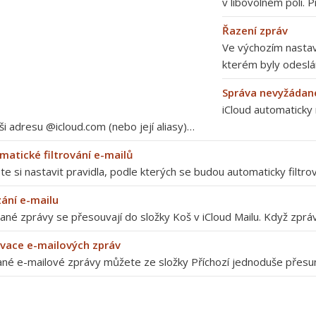
v libovolném poli. 
Řazení zpráv
Ve výchozím nastave
kterém byly odeslá
Správa nevyžádan
iCloud automaticky
ši adresu @icloud.com (nebo její aliasy)…
matické filtrování e-mailů
e si nastavit pravidla, podle kterých se budou automaticky filtr
ání e-mailu
né zprávy se přesouvají do složky Koš v iCloud Mailu. Když zpr
ivace e-mailových zpráv
né e-mailové zprávy můžete ze složky Příchozí jednoduše přesuno