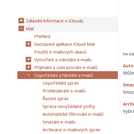
Základní informace o iCloudu
Mail
Přehled
Nastavení aplikace iCloud Mail
Použití e-mailových aliasů
na va
Vytvoření a odeslání e‑mailu
Auto
Přijímání a zobrazování e‑mailů
Můžet
Uspořádání a hledání e‑mailů
Uspořádání zpráv
Smaz
Prohledávání e-mailů
Smaza
Řazení zpráv
Arch
Správa nevyžádané pošty
Vybra
Automatické filtrování e-mailů
Smazání e-mailu
Archivace e-mailových zpráv