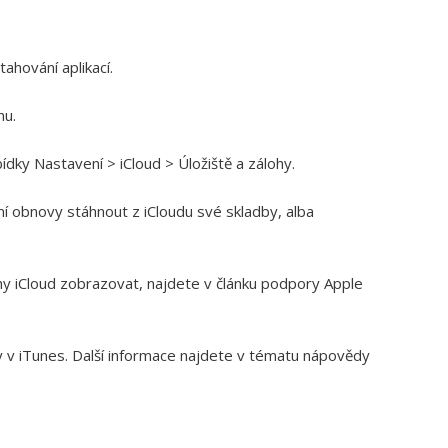
hování aplikací.
nu.
dky Nastavení > iCloud > Úložiště a zálohy.
í obnovy stáhnout z iCloudu své skladby, alba
y iCloud zobrazovat, najdete v článku podpory Apple
y v iTunes. Další informace najdete v tématu nápovědy