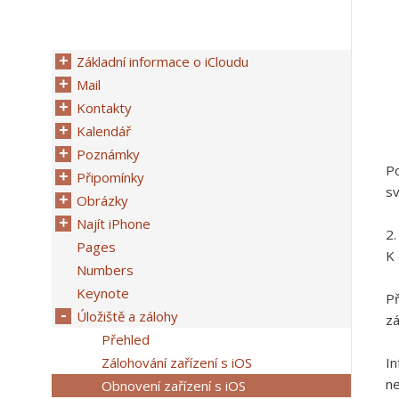
Základní informace o iCloudu
Mail
Kontakty
Kalendář
Poznámky
Po
Připomínky
sv
Obrázky
Najít iPhone
Pages
K 
Numbers
Keynote
Př
Úložiště a zálohy
zá
Přehled
Zálohování zařízení s iOS
In
ne
Obnovení zařízení s iOS