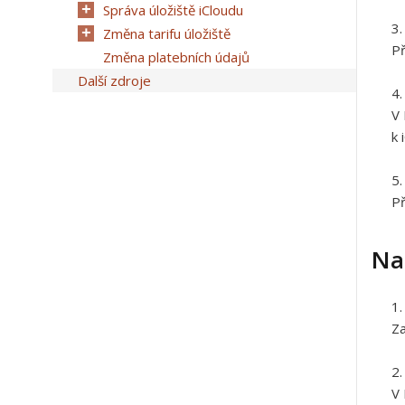
Správa úložiště iCloudu
Změna tarifu úložiště
Př
Změna platebních údajů
Další zdroje
V 
k 
Př
Na
Za
V 