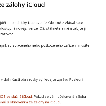
e zálohy iCloud
řejděte do nabídky Nastavení > Obecné > Aktualizace
dostupná novější verze iOS, stáhněte a nainstalujte ji
brazovce.
například ztraceného nebo poškozeného zařízení, musíte
 v dolní části obrazovky vyhledejte zprávu Poslední
 iOS ve služně iCloud
. Pokud se vám očekávaná záloha
lémů s obnovením ze zálohy na iCloudu
.