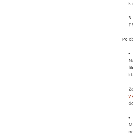
k 
Př
Po ob
Na
fi
kt
Za
v 
d
Mů
po