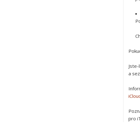
Po
Ch
Pokud
Jste-
a se
Infor
iClou
Pozn
pro 