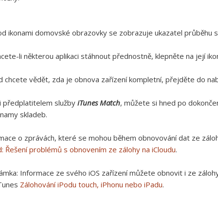
d ikonami domovské obrazovky se zobrazuje ukazatel průběhu sta
cete-li některou aplikaci stáhnout přednostně, klepněte na její iko
 chcete vědět, zda je obnova zařízení kompletní, přejděte do nabí
li předplatitelem služby
iTunes Match
, můžete si hned po dokončen
znamy skladeb.
mace o zprávách, které se mohou během obnovování dat ze záloh
d: Řešení problémů s obnovením ze zálohy na iCloudu
.
ámka:
Informace ze svého iOS zařízení můžete obnovit i ze záloh
iTunes
Zálohování iPodu touch, iPhonu nebo iPadu
.