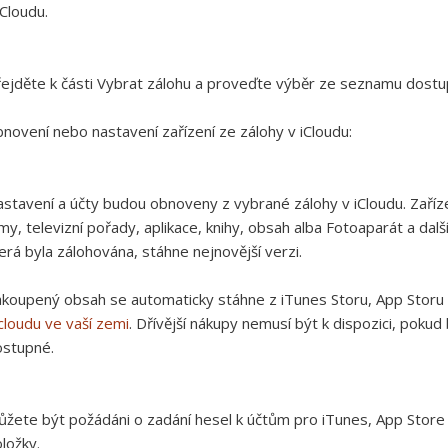
iCloudu.
ejděte k části Vybrat zálohu a proveďte výběr ze seznamu dostup
novení nebo nastavení zařízení ze zálohy v iCloudu:
stavení a účty budou obnoveny z vybrané zálohy v iCloudu. Zaříz
lmy, televizní pořady, aplikace, knihy, obsah alba Fotoaparát a da
erá byla zálohována, stáhne nejnovější verzi.
koupený obsah se automaticky stáhne z iTunes Storu, App Storu
cloudu ve vaší zemi
. Dřívější nákupy nemusí být k dispozici, pok
ostupné.
žete být požádáni o zadání hesel k účtům pro iTunes, App Store
ložky.