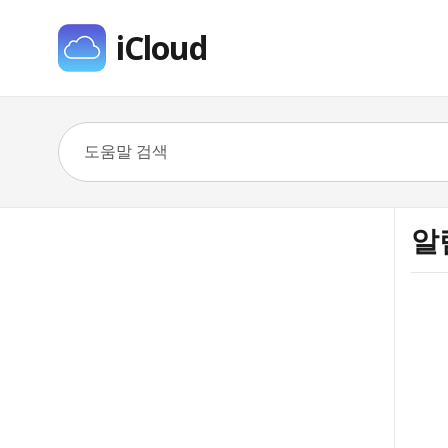
iCloud
알