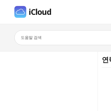
iCloud
연