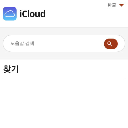
한글
iCloud
찾기